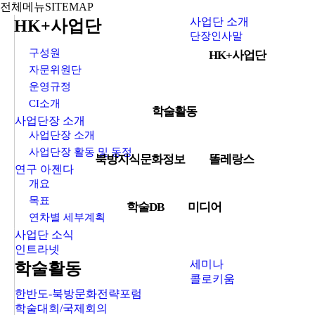
전체메뉴
SITEMAP
사업단 소개
HK+사업단
단장인사말
구성원
HK+사업단
자문위원단
운영규정
CI소개
학술활동
사업단장 소개
사업단장 소개
사업단장 활동 및 동정
북방지식문화정보
똘레랑스
연구 아젠다
개요
목표
학술DB
미디어
연차별 세부계획
사업단 소식
인트라넷
세미나
학술활동
콜로키움
한반도-북방문화전략포럼
학술대회/국제회의