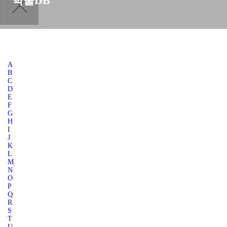
학술DB
A
B
C
D
E
F
G
H
I
J
K
L
M
N
O
P
Q
R
S
T
U