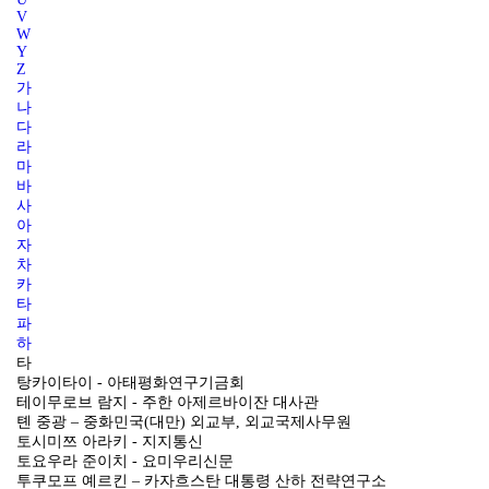
V
W
Y
Z
가
나
다
라
마
바
사
아
자
차
카
타
파
하
타
탕카이타이 - 아태평화연구기금회
테이무로브 람지 - 주한 아제르바이잔 대사관
톈 중광 – 중화민국(대만) 외교부, 외교국제사무원
토시미쯔 아라키 - 지지통신
토요우라 준이치 - 요미우리신문
투쿠모프 예르킨 – 카자흐스탄 대통령 산하 전략연구소