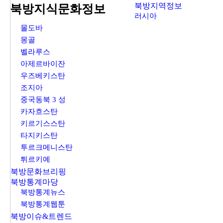
북방지역정보
북방지식문화정보
러시아
몰도바
몽골
벨라루스
아제르바이잔
우즈베키스탄
조지아
중국동북 3 성
카자흐스탄
키르기스스탄
타지키스탄
투르크메니스탄
튀르키예
북방문화브리핑
북방통계마당
북방통계뉴스
북방통계웹툰
북방이슈&트렌드