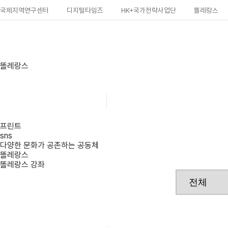
국제지역연구센터
디지털타임즈
HK+국가전략사업단
똘레랑스
똘레랑스
똘레랑스
똘레랑스 강좌
프린트
sns
다양한 문화가 공존하는 공동체
똘레랑스
똘레랑스 강좌