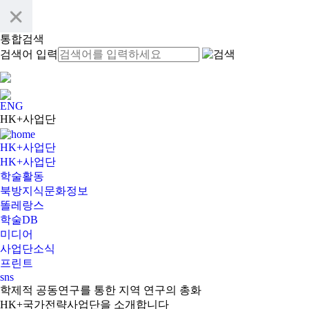
북방지식문화정보 DB
똘레랑스 소개
똘레랑스
똘레랑스 공지사항
통합검색
똘레랑스 강좌
검색어 입력
똘레랑스 수강신청
똘레랑스 협력기관
연구논문
학술DB
Proceeding
ENG
학술지
HK+사업단
전문서적
HK+사업단
연합총서
HK+사업단
기타서적
학술활동
지역인문학총서
북방지식문화정보
학술총서
똘레랑스
총서
학술DB
Participant’s Footprints
미디어
미디어
미디어
사업단소식
Newsletter
프린트
Annual Report
sns
협력기관
학제적 공동연구를 통한 지역 연구의 총화
HK+국가전략사업단을 소개합니다