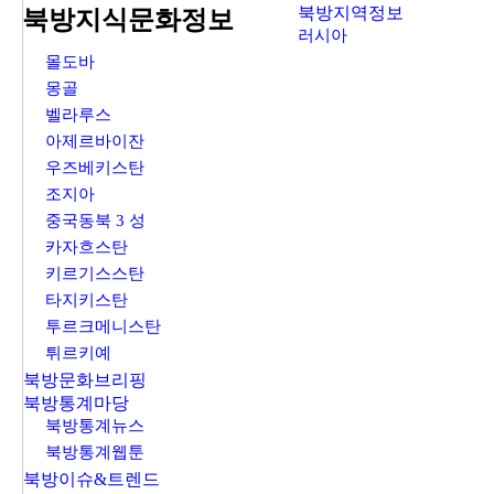
북방지역정보
북방지식문화정보
러시아
몰도바
몽골
벨라루스
아제르바이잔
우즈베키스탄
조지아
중국동북 3 성
카자흐스탄
키르기스스탄
타지키스탄
투르크메니스탄
튀르키예
북방문화브리핑
북방통계마당
북방통계뉴스
북방통계웹툰
북방이슈&트렌드