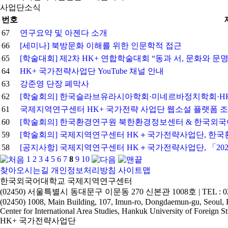
사업단소식
번호
67
연구요약 및 아젠다 소개
66
[세미나] 북방문화 이해를 위한 인문학적 접근
65
[학술대회] 제2차 HK+ 연합학술대회 “동과 서, 문화와 
64
HK+ 국가전략사업단 YouTube 채널 안내
63
강준영 단장 폐막사
62
[학술회의] 한국슬라브유라시아학회·미네르바정치학회·H
61
국제지역연구센터 HK+ 국가전략 사업단 웹소설 플랫폼 조
60
[학술회의] 한국환경연구원 북한환경정보센터 & 한국외
59
[학술회의] 국제지역연구센터 HK＋국가전략사업단, 한국
58
[공지사항] 국제지역연구센터 HK＋국가전략사업단, 「20
1
2
3
4
5
6
7
8
9
10
찾아오시는길
개인정보처리방침
사이트맵
한국외국어대학교 국제지역연구센터
(02450) 서울특별시 동대문구 이문동 270 신본관 1008호 | TEL : 02-2173-2
(02450) 1008, Main Building, 107, Imun-ro, Dongdaemun-gu, Seoul,
Center for International Area Studies, Hankuk University of Foreign St
HK+ 국가전략사업단