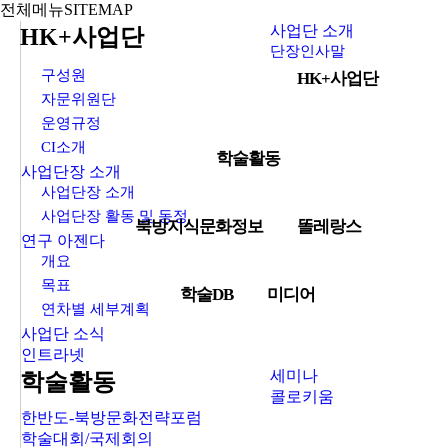
전체메뉴
SITEMAP
사업단 소개
HK+사업단
단장인사말
구성원
HK+사업단
자문위원단
운영규정
CI소개
학술활동
사업단장 소개
사업단장 소개
사업단장 활동 및 동정
북방지식문화정보
똘레랑스
연구 아젠다
개요
목표
학술DB
미디어
연차별 세부계획
사업단 소식
인트라넷
세미나
학술활동
콜로키움
한반도-북방문화전략포럼
학술대회/국제회의