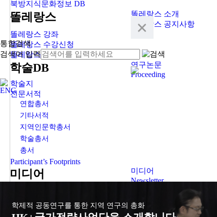
북방지식문화정보 DB
똘레랑스 소개
똘레랑스
똘레랑스 공지사항
똘레랑스 강좌
통합검색
똘레랑스 수강신청
검색어 입력
똘레랑스 협력기관
연구논문
학술DB
Proceeding
학술지
ENG
전문서적
연합총서
기타서적
지역인문학총서
학술총서
총서
Participant’s Footprints
미디어
미디어
Newsletter
Annual Report
협력기관
학제적 공동연구를 통한 지역 연구의 총화