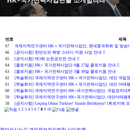
HK+국가전략사업단을 소개합니다
번호
제목
67
국제지역연구센터 HK＋국가전략사업단, 현대중국학회 및 방송
66
[공지사항] 한반도와 북방 스터디 지원 사업 안내
65
[공지사항] 제3회 논문공모전 안내
64
[콜로키움] HK+ 국가전략사업단 4월 27일 콜로키움 안내
63
[콜로키움] HK+ 국가전략사업단 3월 30일 콜로키움 안내
62
[학술회의] 국제지역연구센터 HK＋국가전략사업단, 대만 국립
61
[학술회의] 국제지역연구센터 HK＋국가전략사업단, 대만 아태
60
[학술회의] 국제지역연구센터 HK+국가전략사업단, 국립정치대
59
[학술회의] 국제지역연구센터 HK+국가전략사업단, 대만아태
58
[공지사항] Geçmiş Olsun Türkiye! Sizinle Birlikteyiz! (튀르키
1
2
3
4
5
6
7
8
9
10
찾아오시는길
개인정보처리방침
사이트맵