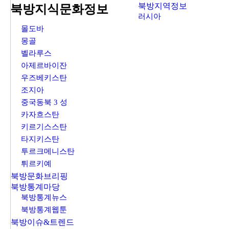
북방지역정보
북방지식문화정보
러시아
몰도바
몽골
벨라루스
아제르바이잔
우즈베키스탄
조지아
중국동북 3 성
카자흐스탄
키르기스스탄
타지키스탄
투르크메니스탄
튀르키예
북방문화브리핑
북방통계마당
북방통계뉴스
북방통계웹툰
북방이슈&트렌드