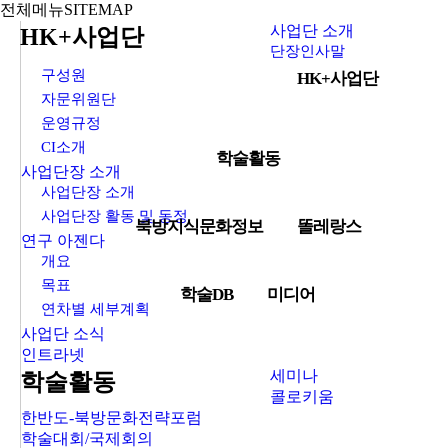
전체메뉴
SITEMAP
사업단 소개
HK+사업단
단장인사말
구성원
HK+사업단
자문위원단
운영규정
CI소개
학술활동
사업단장 소개
사업단장 소개
사업단장 활동 및 동정
북방지식문화정보
똘레랑스
연구 아젠다
개요
목표
학술DB
미디어
연차별 세부계획
사업단 소식
인트라넷
세미나
학술활동
콜로키움
한반도-북방문화전략포럼
학술대회/국제회의