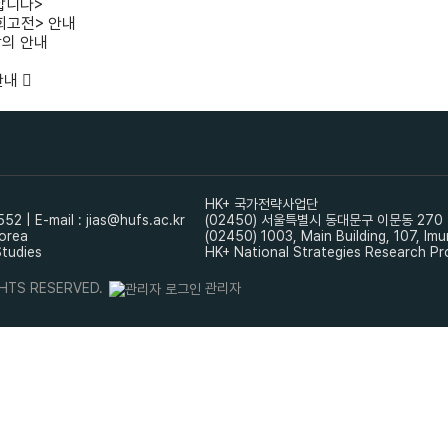
합니다>
회고전> 안내
강의 안내
안내
HK+ 국가전략사업단
 E-mail : jias@hufs.ac.kr
(02450) 서울특별시 동대문구 이문동 270 신본관 1
Korea
(02450) 1003, Main Building, 107, I
Studies
HK+ National Strategies Research Pr
TS RESERVED.
관리자