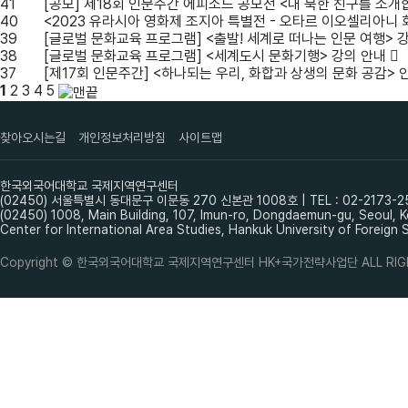
41
[공모] 제18회 인문주간 에피소드 공모전 <내 북한 친구를 소개
40
<2023 유라시아 영화제 조지아 특별전 - 오타르 이오셀리아니 
39
[글로벌 문화교육 프로그램] <출발! 세계로 떠나는 인문 여행> 
38
[글로벌 문화교육 프로그램] <세계도시 문화기행> 강의 안내
37
[제17회 인문주간] <하나되는 우리, 화합과 상생의 문화 공감> 
1
2
3
4
5
찾아오시는길
개인정보처리방침
사이트맵
한국외국어대학교 국제지역연구센터
(02450) 서울특별시 동대문구 이문동 270 신본관 1008호 | TEL : 02-2173-2552 |
(02450) 1008, Main Building, 107, Imun-ro, Dongdaemun-gu, Seoul, 
Center for International Area Studies, Hankuk University of Foreign 
Copyright © 한국외국어대학교 국제지역연구센터 HK+국가전략사업단 ALL RIGH