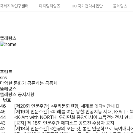
국제지역연구센터
디지털타임즈
HK+국가전략사업단
똘레랑스
똘레랑스
똘레랑스
똘레랑스 공지사항
프린트
sns
다양한 문화가 공존하는 공동체
똘레랑스
똘레랑스 공지사항
번호
46
[제20회 인문주간] <우리문화원형, 세계를 잇다> 안내
45
[제19회 인문주간] <미래를 여는 융합:인공지능 시대, K-Art 
44
<K-Art with NORTH: 우리민화 중앙아시아 교류전> 전시 안내
43
[공지] 제 18회 인문주간 에피소드 공모전 수상자 공지
42
[제18회 인문주간] <한류의 모든 것, 통일 인문학으로 녹여내다