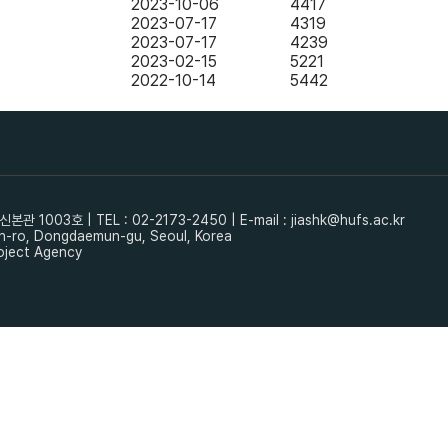
2023-10-06
4417
2023-07-17
4319
2023-07-17
4239
2023-02-15
5221
2022-10-14
5442
003호 | TEL : 02-2173-2450 | E-mail : jiashk@hufs.ac.kr
mun-ro, Dongdaemun-gu, Seoul, Korea
oject Agency