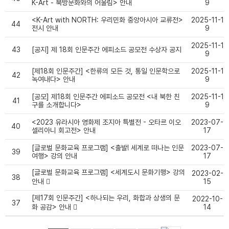
K-Art - 북방문화와의 어울림> 안내
9
<K-Art with NORTH: 우리민화 중앙아시아 교류전>
2025-11-1
44
전시 안내
9
2025-11-1
43
[공지] 제 18회 인문주간 에피소드 공모전 수상자 공지
9
[제18회 인문주간] <한류의 모든 것, 통일 인문학으로
2025-11-1
42
녹여내다> 안내
9
[공모] 제18회 인문주간 에피소드 공모전 <내 북한 친
2025-11-1
41
구를 소개합니다>
9
<2023 유라시아 영화제 조지아 특별전 - 오타르 이오
2023-07-
40
셀리아니 회고전> 안내
17
[글로벌 문화교육 프로그램] <출발! 세계로 떠나는 인문
2023-07-
39
여행> 강의 안내
17
[글로벌 문화교육 프로그램] <세계도시 문화기행> 강의
2023-02-
38
안내
15
[제17회 인문주간] <하나되는 우리, 화합과 상생의 문
2022-10-
37
화 공감> 안내
14