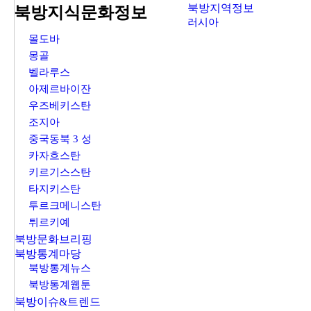
북방지역정보
북방지식문화정보
러시아
몰도바
몽골
벨라루스
아제르바이잔
우즈베키스탄
조지아
중국동북 3 성
카자흐스탄
키르기스스탄
타지키스탄
투르크메니스탄
튀르키예
북방문화브리핑
북방통계마당
북방통계뉴스
북방통계웹툰
북방이슈&트렌드