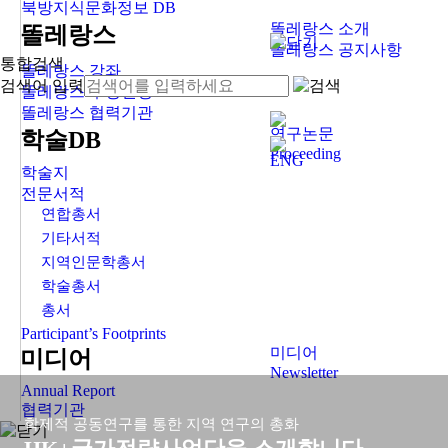
북방지식문화정보 DB
똘레랑스 소개
똘레랑스
똘레랑스 공지사항
통합검색
똘레랑스 강좌
검색어 입력
똘레랑스 수강신청
똘레랑스 협력기관
연구논문
학술DB
Proceeding
ENG
학술지
전문서적
연합총서
기타서적
지역인문학총서
학술총서
총서
Participant’s Footprints
미디어
미디어
Newsletter
Annual Report
협력기관
학제적 공동연구를 통한 지역 연구의 총화