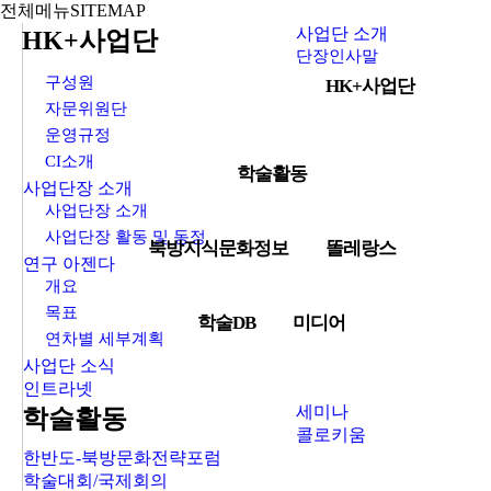
전체메뉴
SITEMAP
사업단 소개
HK+사업단
단장인사말
구성원
HK+사업단
자문위원단
운영규정
CI소개
학술활동
사업단장 소개
사업단장 소개
사업단장 활동 및 동정
북방지식문화정보
똘레랑스
연구 아젠다
개요
목표
학술DB
미디어
연차별 세부계획
사업단 소식
인트라넷
세미나
학술활동
콜로키움
한반도-북방문화전략포럼
학술대회/국제회의