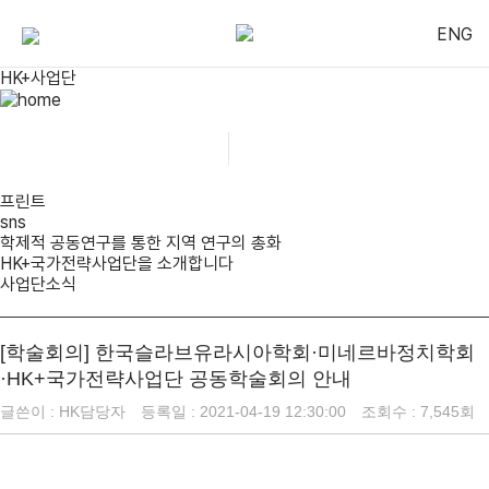
ENG
HK+사업단
HK+사업단
사업단 소식
프린트
sns
학제적 공동연구를 통한 지역 연구의 총화
HK+국가전략사업단을 소개합니다
사업단소식
[학술회의] 한국슬라브유라시아학회·미네르바정치학회
·HK+국가전략사업단 공동학술회의 안내
글쓴이 :
HK담당자
등록일 : 2021-04-19 12:30:00
조회수 : 7,545회