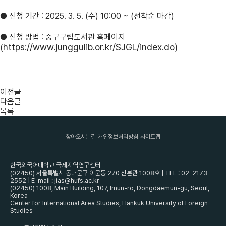
● 신청 기간 : 2025. 3. 5. (수) 10:00 ~ (선
착순 마감)
● 신청 방법 : 중구구립도서관 홈페이지
https://www.junggulib.or.kr/SJGL/index.do)
(
이전글
다음글
목록
찾아오시는길
개인정보처리방침
사이트맵
한국외국어대학교 국제지역연구센터
(02450) 서울특별시 동대문구 이문동 270 신본관 1008호 | TEL : 02-2173-
2552 | E-mail : jias@hufs.ac.kr
(02450) 1008, Main Building, 107, Imun-ro, Dongdaemun-gu, Seoul,
Korea
Center for International Area Studies, Hankuk University of Foreign
Studies