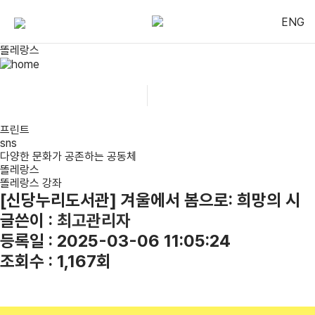
ENG
똘레랑스
똘레랑스
똘레랑스 강좌
프린트
sns
다양한 문화가 공존하는 공동체
똘레랑스
똘레랑스 강좌
[신당누리도서관] 겨울에서 봄으로: 희망의 시
글쓴이 :
최고관리자
등록일 : 2025-03-06 11:05:24
조회수 : 1,167회